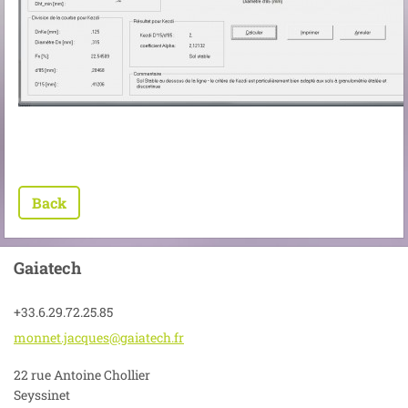
Back
Gaiatech
+33.6.29.72.25.85
monnet.j
acques@g
aiatech.
fr
22 rue Antoine Chollier
Seyssinet