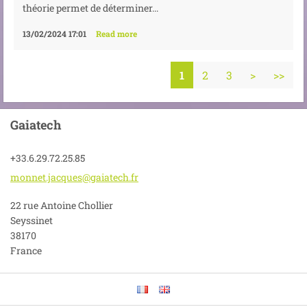
théorie permet de déterminer...
13/02/2024 17:01
Read more
1
2
3
>
>>
Gaiatech
+33.6.29.72.25.85
monnet.j
acques@g
aiatech.
fr
22 rue Antoine Chollier
Seyssinet
38170
France