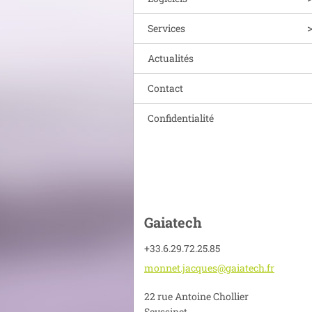
Services
Actualités
Contact
Confidentialité
Gaiatech
+33.6.29.72.25.85
monnet.j
acques@g
aiatech.
fr
22 rue Antoine Chollier
Seyssinet