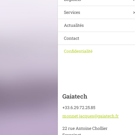
Services
Actualités
Contact
Confidentialité
Gaiatech
+33.6.29.72.25.85
monnet.j
acques@g
aiatech.
fr
22 rue Antoine Chollier
Seyssinet